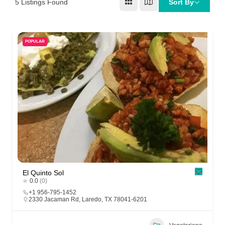
5
Listings Found
Sort By
POPULAR
El Quinto Sol
0.0
(0)
+1 956-795-1452
2330 Jacaman Rd, Laredo, TX 78041-6201