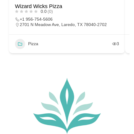
Wizard Wicks Pizza
S
0.0
(0)
+1 956-754-5606
2701 N Meadow Ave, Laredo, TX 78040-2702
Pizza
3