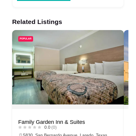
Related Listings
POPULAR
PO
Family Garden Inn & Suites
Am
0.0
(0)
5830, San Bernardo Avenue, Laredo, Texas,