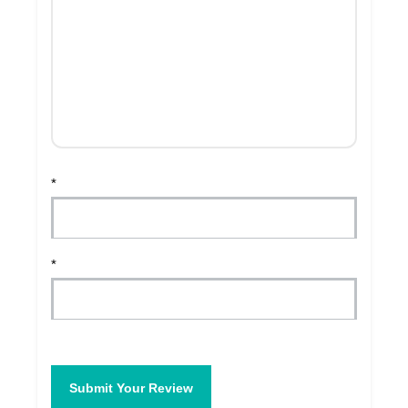
*
*
Submit Your Review