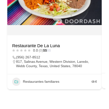
Restaurante De La Luna
L
0.0
(0)
$
$
$
$
(956) 267-8512
817, Salinas Avenue, Western Division, Laredo,
Webb County, Texas, United States, 78040
Restaurantes familiares
4