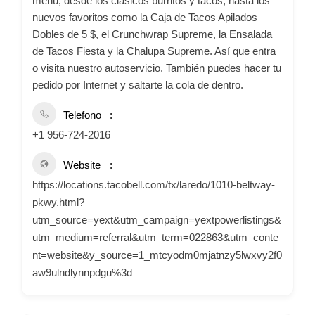
menú, desde los clásicos burritos y tacos, hasta los
nuevos favoritos como la Caja de Tacos Apilados
Dobles de 5 $, el Crunchwrap Supreme, la Ensalada
de Tacos Fiesta y la Chalupa Supreme. Así que entra
o visita nuestro autoservicio. También puedes hacer tu
pedido por Internet y saltarte la cola de dentro.
Telefono
+1 956-724-2016
Website
https://locations.tacobell.com/tx/laredo/1010-beltway-
pkwy.html?
utm_source=yext&utm_campaign=yextpowerlistings&
utm_medium=referral&utm_term=022863&utm_conte
nt=website&y_source=1_mtcyodm0mjatnzy5lwxvy2f0
aw9ulndlynnpdgu%3d